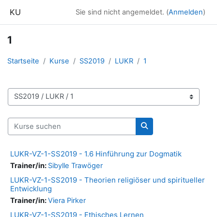
Zum Hauptinhalt
KU
Sie sind nicht angemeldet. (
Anmelden
)
1
Startseite
Kurse
SS2019
LUKR
1
Kursbereiche
Kurse suchen
Kurse suchen
LUKR-VZ-1-SS2019 - 1.6 Hinführung zur Dogmatik
Trainer/in:
Sibylle Trawöger
LUKR-VZ-1-SS2019 - Theorien religiöser und spiritueller
Entwicklung
Trainer/in:
Viera Pirker
LUKR-VZ-1-SS2019 - Ethisches Lernen