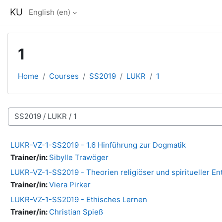
Skip to main content
KU
English ‎(en)‎
1
Home
Courses
SS2019
LUKR
1
Course categories
LUKR-VZ-1-SS2019 - 1.6 Hinführung zur Dogmatik
Trainer/in:
Sibylle Trawöger
LUKR-VZ-1-SS2019 - Theorien religiöser und spiritueller En
Trainer/in:
Viera Pirker
LUKR-VZ-1-SS2019 - Ethisches Lernen
Trainer/in:
Christian Spieß