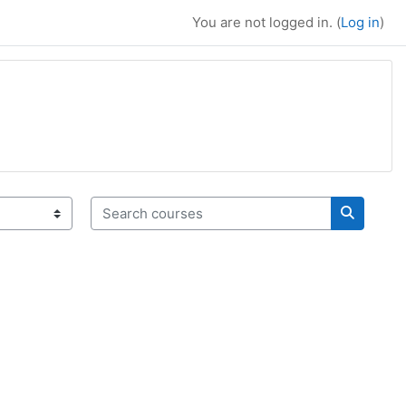
You are not logged in. (
Log in
)
Search courses
Search c