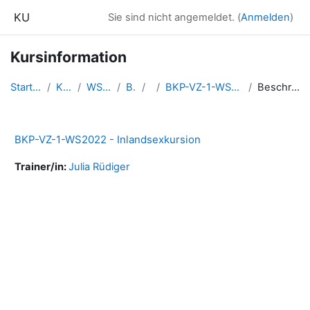
Zum Hauptinhalt
KU
Sie sind nicht angemeldet. (
Anmelden
)
Kursinformation
Startseite
Kurse
WS2022
BKP
1
BKP-VZ-1-WS2022-InlEx
Beschreibung
BKP-VZ-1-WS2022 - Inlandsexkursion
Trainer/in:
Julia Rüdiger
Blöcke
Ergänzungsblöcke