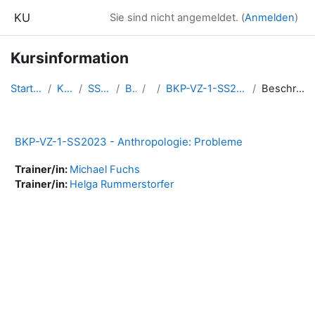
Zum Hauptinhalt
KU
Sie sind nicht angemeldet. (
Anmelden
)
Kursinformation
Startseite
Kurse
SS2023
BKP
1
BKP-VZ-1-SS2023-ApPro
Beschreibung
BKP-VZ-1-SS2023 - Anthropologie: Probleme
Trainer/in:
Michael Fuchs
Trainer/in:
Helga Rummerstorfer
Blöcke
Ergänzungsblöcke