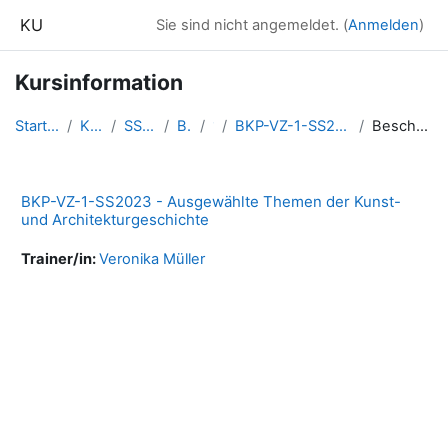
Zum Hauptinhalt
KU
Sie sind nicht angemeldet. (
Anmelden
)
Kursinformation
Startseite
Kurse
SS2023
BKP
1
BKP-VZ-1-SS2023-ATKAg
Beschreibung
BKP-VZ-1-SS2023 - Ausgewählte Themen der Kunst-
und Architekturgeschichte
Trainer/in:
Veronika Müller
Blöcke
Ergänzungsblöcke