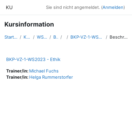
Zum Hauptinhalt
KU
Sie sind nicht angemeldet. (
Anmelden
)
Kursinformation
Startseite
Kurse
WS2023
BKP
1
BKP-VZ-1-WS2023-Ethik
Beschreibung
BKP-VZ-1-WS2023 - Ethik
Trainer/in:
Michael Fuchs
Trainer/in:
Helga Rummerstorfer
Blöcke
Ergänzungsblöcke