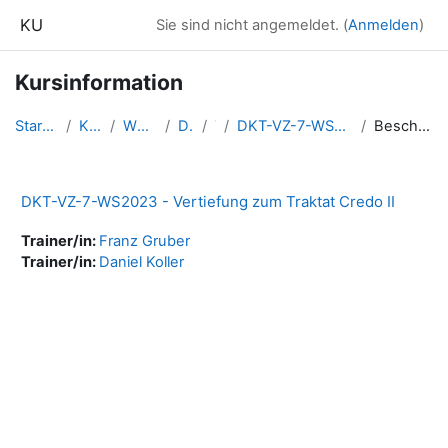
Zum Hauptinhalt
KU
Sie sind nicht angemeldet. (
Anmelden
)
Kursinformation
Startseite
Kurse
WS2023
DKT
7
DKT-VZ-7-WS2023-VCre2
Beschreibung
DKT-VZ-7-WS2023 - Vertiefung zum Traktat Credo II
Trainer/in:
Franz Gruber
Trainer/in:
Daniel Koller
Blöcke
Ergänzungsblöcke