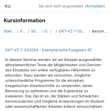
Zum Hauptinhalt
KU
Sie sind nicht angemeldet. (
Anmelden
)
Kursinformation
Startseite
Kurse
SS2024
DKT
7
DKT-VZ-7-SS2024-ExAT
Beschreibung
DKT-VZ-7-SS2024 - Exemplarische Exegesen AT
In diesem Seminar werden wir am Beispiel ausgewählter
alttestamentlicher Texte die Möglichkeiten und Grenzen
des Einsatzes von online verfügbaren Hilfsmitteln zu
erkunden. Dazu werden wir versuchen, möglichst
unterschiedliche Programme für die einzelnen
exegetischen Arbeitsschritte zu verwenden, deren
Benutzung zu optimieren und die Ergebnisse zu
evaluieren. Das Ziel ist es, die Stärken und Schwächen
kennenzulernen und mögliche Anwendungen im Studium
oder wissenschaftlichen Arbeiten kritisch einzuschätzen.