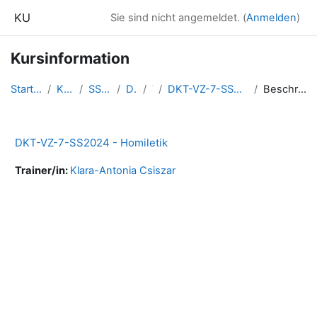
Zum Hauptinhalt
KU
Sie sind nicht angemeldet. (
Anmelden
)
Kursinformation
Startseite
Kurse
SS2024
DKT
7
DKT-VZ-7-SS2024-Homil
Beschreibung
DKT-VZ-7-SS2024 - Homiletik
Trainer/in:
Klara-Antonia Csiszar
Blöcke
Ergänzungsblöcke