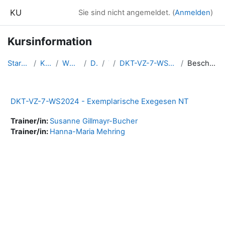
Zum Hauptinhalt
KU
Sie sind nicht angemeldet. (
Anmelden
)
Kursinformation
Startseite
Kurse
WS2024
DKT
7
DKT-VZ-7-WS2024-ExNT
Beschreibung
DKT-VZ-7-WS2024 - Exemplarische Exegesen NT
Trainer/in:
Susanne Gillmayr-Bucher
Trainer/in:
Hanna-Maria Mehring
Blöcke
Ergänzungsblöcke