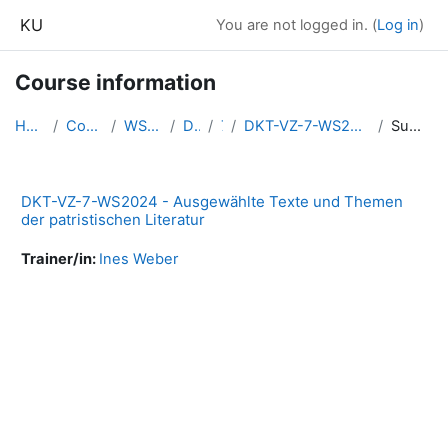
Skip to main content
KU
You are not logged in. (
Log in
)
Course information
Home
Courses
WS2024
DKT
7
DKT-VZ-7-WS2024-ATTPL
Summary
DKT-VZ-7-WS2024 - Ausgewählte Texte und Themen
der patristischen Literatur
Trainer/in:
Ines Weber
Blocks
Supplementary blocks