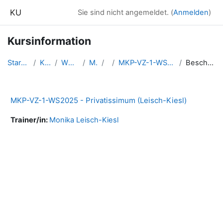
Zum Hauptinhalt
KU
Sie sind nicht angemeldet. (
Anmelden
)
Kursinformation
Startseite
Kurse
WS2025
MKP
1
MKP-VZ-1-WS2025-PVLei
Beschreibung
MKP-VZ-1-WS2025 - Privatissimum (Leisch-Kiesl)
Trainer/in:
Monika Leisch-Kiesl
Blöcke
Ergänzungsblöcke