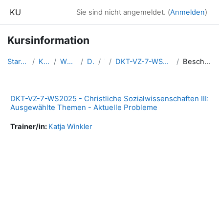
Zum Hauptinhalt
KU
Sie sind nicht angemeldet. (
Anmelden
)
Kursinformation
Startseite
Kurse
WS2025
DKT
7
DKT-VZ-7-WS2025-CSWi3
Beschreibung
DKT-VZ-7-WS2025 - Christliche Sozialwissenschaften III:
Ausgewählte Themen - Aktuelle Probleme
Trainer/in:
Katja Winkler
Blöcke
Ergänzungsblöcke