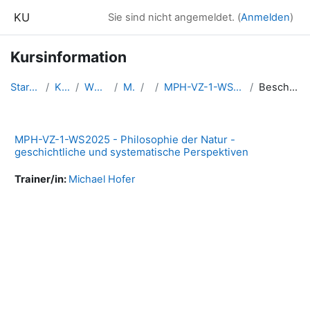
Zum Hauptinhalt
KU
Sie sind nicht angemeldet. (
Anmelden
)
Kursinformation
Startseite
Kurse
WS2025
MPH
1
MPH-VZ-1-WS2025-PdNat
Beschreibung
MPH-VZ-1-WS2025 - Philosophie der Natur -
geschichtliche und systematische Perspektiven
Trainer/in:
Michael Hofer
Blöcke
Ergänzungsblöcke