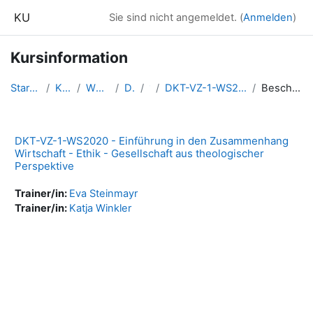
Zum Hauptinhalt
KU
Sie sind nicht angemeldet. (
Anmelden
)
Kursinformation
Startseite
Kurse
WS2020
DKT
1
DKT-VZ-1-WS2020-EWiEG
Beschreibung
DKT-VZ-1-WS2020 - Einführung in den Zusammenhang
Wirtschaft - Ethik - Gesellschaft aus theologischer
Perspektive
Trainer/in:
Eva Steinmayr
Trainer/in:
Katja Winkler
Blöcke
Ergänzungsblöcke