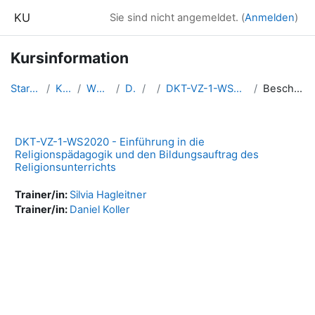
Zum Hauptinhalt
KU
Sie sind nicht angemeldet. (
Anmelden
)
Kursinformation
Startseite
Kurse
WS2020
DKT
1
DKT-VZ-1-WS2020-RPuBa
Beschreibung
DKT-VZ-1-WS2020 - Einführung in die
Religionspädagogik und den Bildungsauftrag des
Religionsunterrichts
Trainer/in:
Silvia Hagleitner
Trainer/in:
Daniel Koller
Blöcke
Ergänzungsblöcke