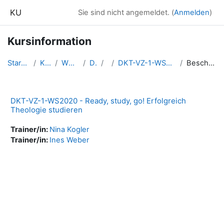
Zum Hauptinhalt
KU
Sie sind nicht angemeldet. (
Anmelden
)
Kursinformation
Startseite
Kurse
WS2020
DKT
1
DKT-VZ-1-WS2020-RStGo
Beschreibung
DKT-VZ-1-WS2020 - Ready, study, go! Erfolgreich
Theologie studieren
Trainer/in:
Nina Kogler
Trainer/in:
Ines Weber
Blöcke
Ergänzungsblöcke