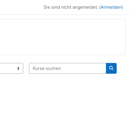
Sie sind nicht angemeldet. (
Anmelden
)
Kurse suchen
Kurse su