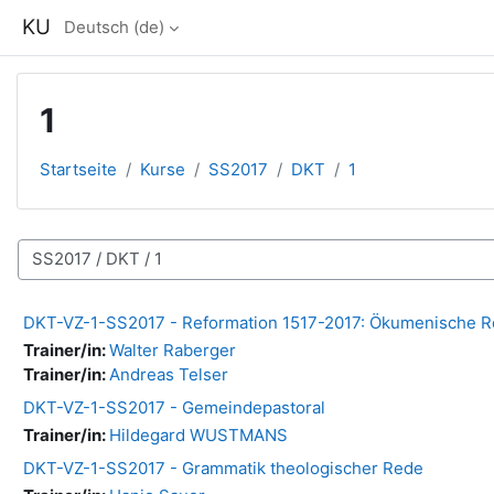
Zum Hauptinhalt
KU
Deutsch ‎(de)‎
1
Startseite
Kurse
SS2017
DKT
1
Kursbereiche
DKT-VZ-1-SS2017 - Reformation 1517-2017: Ökumenische Ref
Trainer/in:
Walter Raberger
Trainer/in:
Andreas Telser
DKT-VZ-1-SS2017 - Gemeindepastoral
Trainer/in:
Hildegard WUSTMANS
DKT-VZ-1-SS2017 - Grammatik theologischer Rede