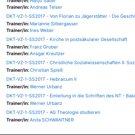
Trainer/in:
Hanjo Sauer
Trainer/in:
Andreas Telser
DKT-VZ-1-SS2017 - Von Florian zu Jägerstätter - Die Geschi
Trainer/in:
Marianne Silbergasser
Trainer/in:
Ines Weber
DKT-VZ-1-SS2017 - Kirche in postsäkularer Gesellschaft
Trainer/in:
Franz Gruber
Trainer/in:
Ansgar Kreutzer
DKT-VZ-1-SS2017 - Christliche Sozialwissenschaften II: Sozi
Trainer/in:
Christian Spieß
DKT-VZ-1-SS2017 - Hebraicum II
Trainer/in:
Werner Urbanz
DKT-VZ-1-SS2017 - Einleitung in die Schriften des NT - Bas
Trainer/in:
Werner Urbanz
DKT-VZ-1-SS2017 - AG Theologie studieren
Trainer/in:
Anita SCHWANTNER