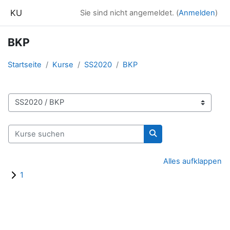
Zum Hauptinhalt
KU
Sie sind nicht angemeldet. (
Anmelden
)
BKP
Startseite
Kurse
SS2020
BKP
Kursbereiche
Kurse suchen
Kurse suchen
Alles aufklappen
1
Blöcke
Ergänzungsblöcke