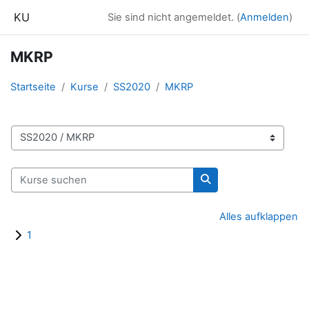
Zum Hauptinhalt
KU
Sie sind nicht angemeldet. (
Anmelden
)
MKRP
Startseite
Kurse
SS2020
MKRP
Kursbereiche
Kurse suchen
Kurse suchen
Alles aufklappen
1
Blöcke
Ergänzungsblöcke