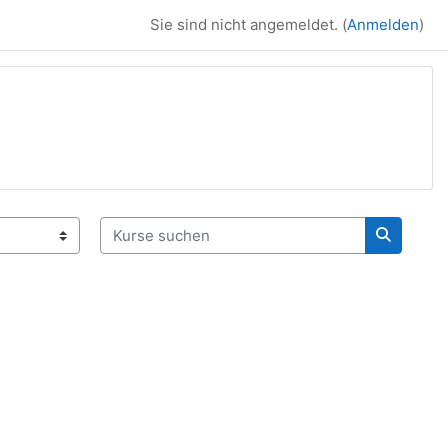
Sie sind nicht angemeldet. (
Anmelden
)
Kurse suchen
Kurse su