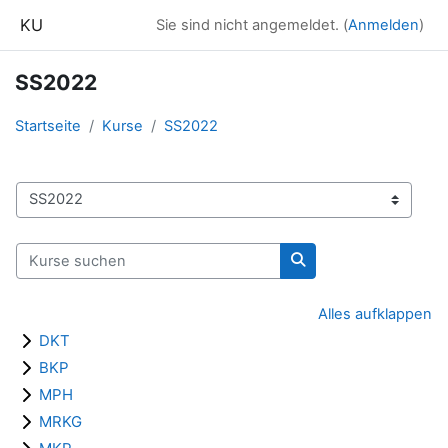
Zum Hauptinhalt
KU
Sie sind nicht angemeldet. (
Anmelden
)
SS2022
Startseite
Kurse
SS2022
Kursbereiche
Kurse suchen
Kurse suchen
Alles aufklappen
DKT
BKP
MPH
MRKG