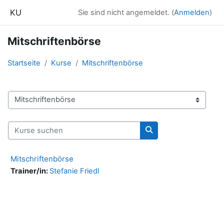
Zum Hauptinhalt
KU
Sie sind nicht angemeldet. (
Anmelden
)
Mitschriftenbörse
Startseite
Kurse
Mitschriftenbörse
Kursbereiche
Kurse suchen
Kurse suchen
Mitschriftenbörse
Trainer/in:
Stefanie Friedl
Blöcke
Ergänzungsblöcke