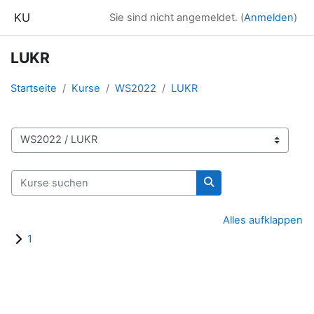
Zum Hauptinhalt
KU
Sie sind nicht angemeldet. (
Anmelden
)
LUKR
Startseite
Kurse
WS2022
LUKR
Kursbereiche
Kurse suchen
Kurse suchen
Alles aufklappen
1
Blöcke
Ergänzungsblöcke