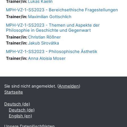
Trainer/in:
Lukas Kaelin
MPH-VZ-1-SS2023 - Bereichsethische Fragestellungen
Trainer/in:
Maximilian Gottschlich
MPH-VZ-1-SS2023 - Themen und Aspekte der
Philosophie in Geschichte und Gegenwart
Trainer/in:
Christian Rößner
Trainer/in:
Jakub Sirovátka
MPH-VZ-1-SS2023 - Philosophische Ästhetik
Trainer/in:
Anna Aloisia Moser
Blöcke
Ergänzungsblöcke
Sie sind nicht angemeldet. (
Anmelden
)
Startseite
Deutsch ‎(de)‎
Deutsch ‎(de)‎
English ‎(en)‎
Unsere Datenlöschfristen