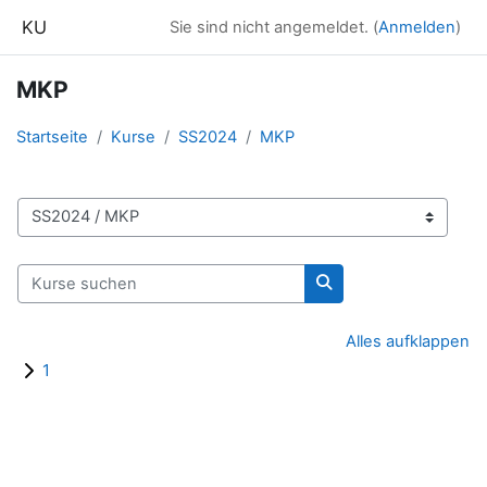
Zum Hauptinhalt
KU
Sie sind nicht angemeldet. (
Anmelden
)
MKP
Startseite
Kurse
SS2024
MKP
Kursbereiche
Kurse suchen
Kurse suchen
Alles aufklappen
1
Blöcke
Ergänzungsblöcke