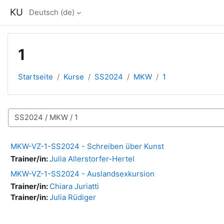
Zum Hauptinhalt
KU
Deutsch ‎(de)‎
1
Startseite
Kurse
SS2024
MKW
1
Kursbereiche
MKW-VZ-1-SS2024 - Schreiben über Kunst
Trainer/in:
Julia Allerstorfer-Hertel
MKW-VZ-1-SS2024 - Auslandsexkursion
Trainer/in:
Chiara Juriatti
Trainer/in:
Julia Rüdiger