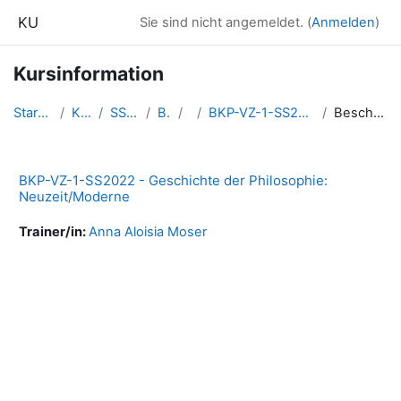
Zum Hauptinhalt
KU
Sie sind nicht angemeldet. (
Anmelden
)
Kursinformation
Startseite
Kurse
SS2022
BKP
1
BKP-VZ-1-SS2022-GdPNM
Beschreibung
BKP-VZ-1-SS2022 - Geschichte der Philosophie:
Neuzeit/Moderne
Trainer/in:
Anna Aloisia Moser
Blöcke
Ergänzungsblöcke