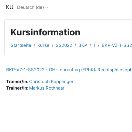
Zum Hauptinhalt
KU
Deutsch ‎(de)‎
Kursinformation
Startseite
Kurse
SS2022
BKP
1
BKP-VZ-1-SS
BKP-VZ-1-SS2022 - ÖH-Lehrauftag (FPhK): Rechtsphilosoph
Trainer/in:
Christoph Kepplinger
Trainer/in:
Markus Rothhaar